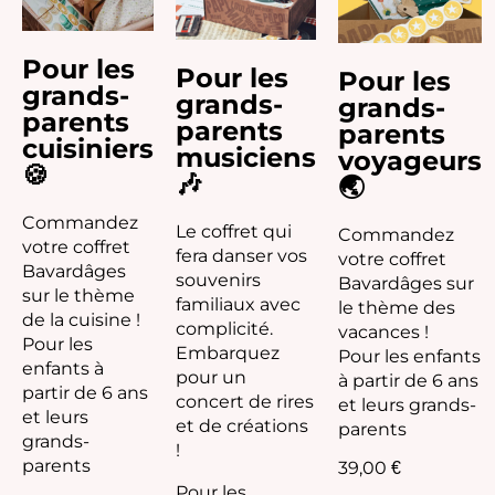
Pour les
Pour les
Pour les
grands-
grands-
grands-
parents
parents
parents
cuisiniers
musiciens
voyageurs
🍪
🎶
🌏
Commandez
Le coffret qui
Commandez
votre coffret
fera danser vos
votre coffret
Bavardâges
souvenirs
Bavardâges sur
sur le thème
familiaux avec
le thème des
de la cuisine !
complicité.
vacances !
Pour les
Embarquez
Pour les enfants
enfants à
pour un
à partir de 6 ans
partir de 6 ans
concert de rires
et leurs grands-
et leurs
et de créations
parents
grands-
!
parents
39,00
€
Pour les