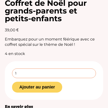
Coffret de Noël pour
grands-parents et
petits-enfants
39,00
€
Embarquez pour un moment féérique avec ce
coffret spécial sur le thème de Noël !
4 en stock
quantité
de
Coffret
de
Noël
pour
Ajouter au panier
grands-
parents
et
petits-
enfants
En savoir plus